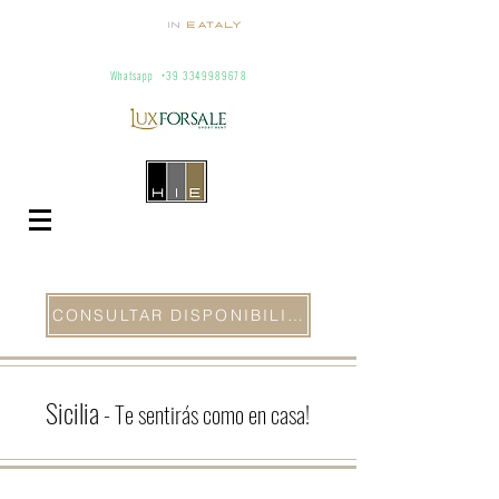
homes
in
Eataly
Villas and apartaments for rent in Italy
info@homesineataly.com
+39 (6) 3220671
Whatsapp
+39 3349989678
CONSULTAR DISPONIBILIDAD
Sicilia
-
Te sentirás como en casa!