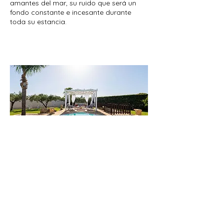
amantes del mar, su ruido que será un
fondo constante e incesante durante
toda su estancia.
Villa del Tufo
A 5 km de Marsala y a 3 km del mar,
rodeado de los aromas y colores del
oeste de Sicilia. Piscina privada, casa de
huéspedes accesible y jardín con olivos
centenarios. Ideal para familias y grupos
de hasta 10 personas.