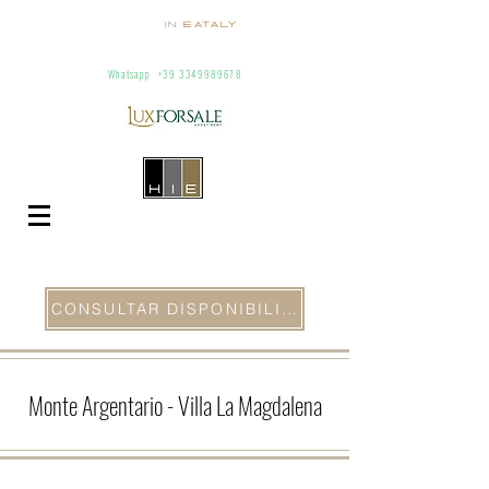
homes
in
Eataly
Villas and apartaments for rent in Italy
info@homesineataly.com
+39 (6) 3220671
Whatsapp
+39 3349989678
CONSULTAR DISPONIBILIDAD
Monte Argentario
- Villa La Magdalena