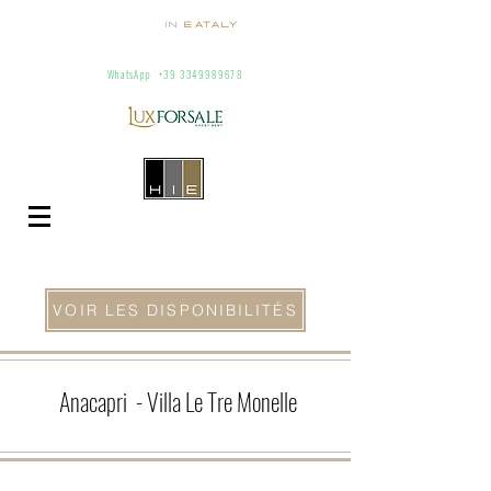
homes
in
Eataly
Villas and apartments for rent in Italy
info@homesineataly.com
+39 (6) 3220671
WhatsApp
+39 3349989678
VOIR LES DISPONIBILITÉS
Anacapri
- Villa Le Tre Monelle