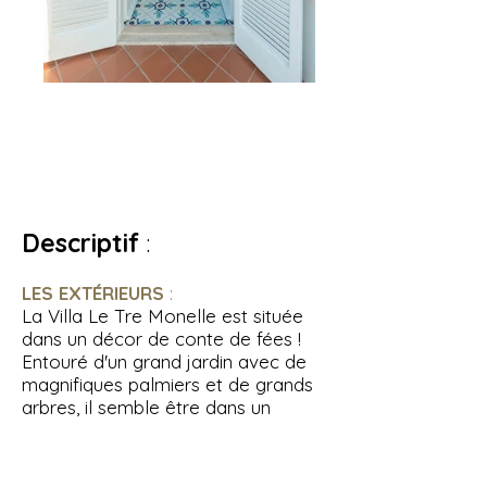
Type de bien : Villa
Invités
: 10
Chambres : 4
Salles de bain : 4
Descriptif
:
LES EXTÉRIEURS
:
La Villa Le Tre Monelle est située
dans un décor de conte de fées !
Entouré d'un grand jardin avec de
magnifiques palmiers et de grands
arbres, il semble être dans un
endroit magique. La villa est divisée
en plusieurs niveaux avec de
multiples terrasses qui bénéficient