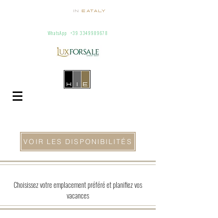
homes
in
Eataly
Villas and apartments for rent in Italy
info@homesineataly.com
+39 (6) 3220671
WhatsApp
+39 3349989678
VOIR LES DISPONIBILITÉS
Choisissez votre emplacement préféré et planifiez vos
vacances