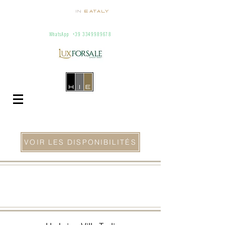
homes
in
Eataly
Villas and apartments for rent in Italy
info@homesineataly.com
+39 (6) 3220671
WhatsApp
+39 3349989678
VOIR LES DISPONIBILITÉS