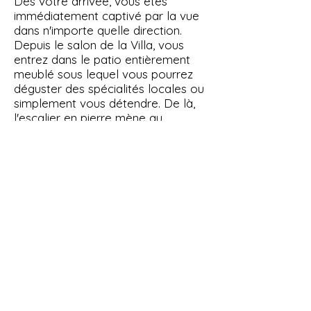
Dès votre arrivée, vous êtes
immédiatement captivé par la vue
dans n'importe quelle direction.
Depuis le salon de la Villa, vous
entrez dans le patio entièrement
meublé sous lequel vous pourrez
déguster des spécialités locales ou
simplement vous détendre. De là,
l'escalier en pierre mène au
magnifique jardin sur lequel repose
la piscine (chauffée sur demande)
qui, avec sa forme irrégulière, est
parfaitement en harmonie avec le
cours du terrain. Au bord de la
piscine, il y a la zone Solarium où
vous pourrez également vous
détendre avec de la musique de
fond grâce au
diffusion sonore.
Enfin deux
douches très
confortables et très modernes
avec eau chaude.
Sur les côtés de la piscine, le terrain