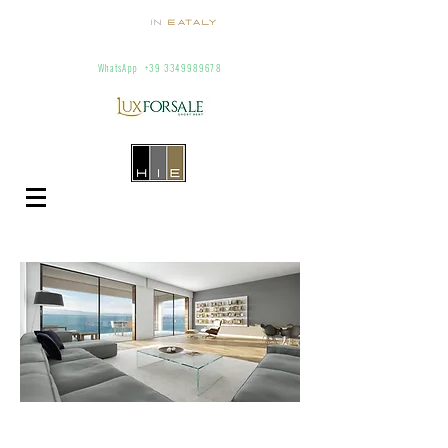
Homes
in
Eataly
Villas and apartments for rent in Italy
info@homesineataly.com
+39 (6) 3220671
WhatsApp
+39 3349989678
WILLKOMMEN FÜR UNS IST