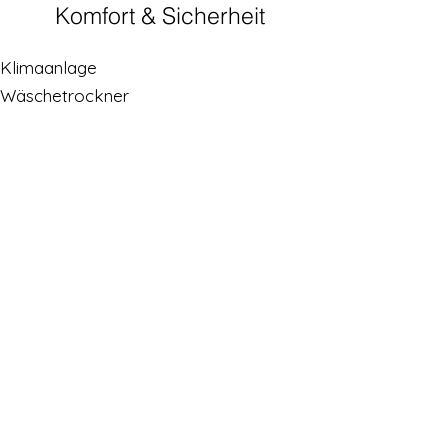
Komfort & Sicherheit
Klimaanlage
Wäschetrockner
Phon
Bettwäsche / Handtücher
Bügelbrett / Bügeleisen
Gast-Kit
Sicher
Reinigung auf Anfrage
Babysitter
Transfer
Küche
Kühlschrank
Mikrowelle