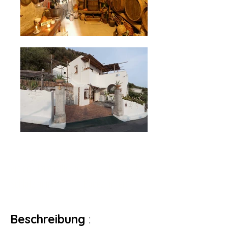
Art der Immobilie: Villa
Gäste
: 8
Schlafzimmer: 4
Badezimmer: 4
Beschreibung
: