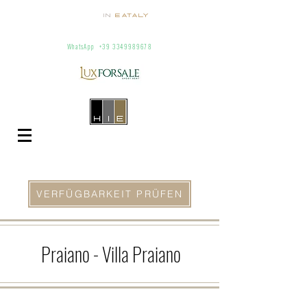
Homes
in
Eataly
Villas and apartments for rent in Italy
info@homesineataly.com
+39 (6) 3220671
WhatsApp
+39 3349989678
VERFÜGBARKEIT PRÜFEN
Praiano
- Villa Praiano