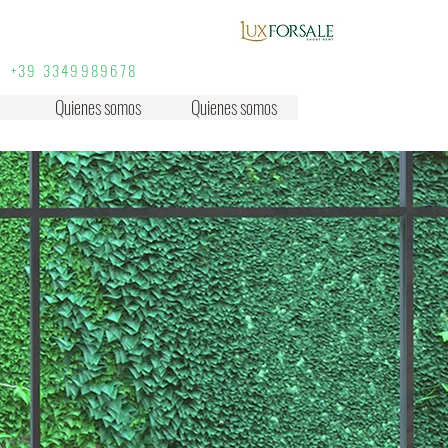
taly.com
+39 (6) 3220671
p +39 3349989678
Quienes somos
Quienes somos