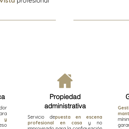
Vista
profesional
ca
Propiedad
G
administrativa
dor
Gest
ara
mant
Servicio de
puesta en escena
z y
míni
profesional en casa
y no
eso
garan
improvisado para la configuración