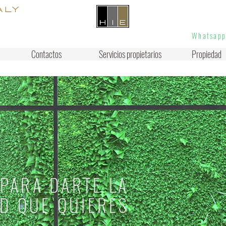
info@homesinea
aly
 for rent in
Whatsap
Contactos
Servicios propietarios
Propiedad
 PARA DARTE LA
D QUE QUIERES