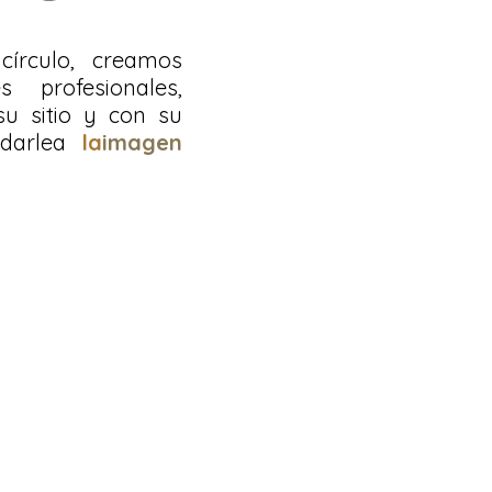
círculo, creamos
s profesionales,
su sitio y con su
darle
a
la
imagen