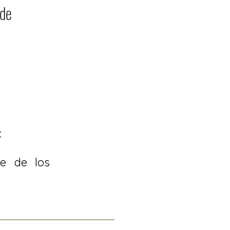
ide
c
te de los