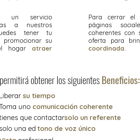
te un servicio
Para cerrar el 
ias a nuestros
páginas sociale
puedes tener tu
coherentes con 
a promocionar su
oferta para brin
 el hogar
atraer
coordinada.
e permitirá obtener los siguientes
Beneficios:
Liberar
su tiempo
Toma uno
comunicación coherente
tienes que contactar
solo un referente
solo una ed
tono de voz único