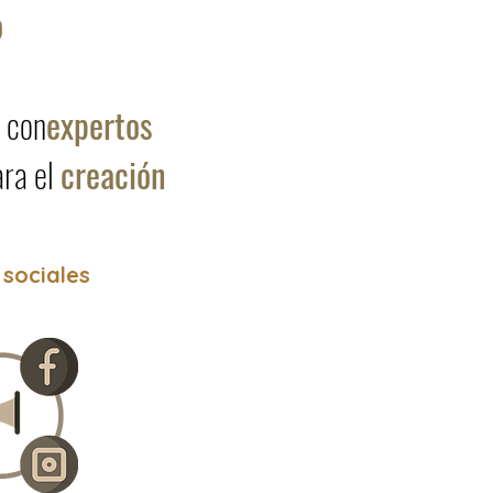
o
n con
expertos
ra el
creación
 sociales