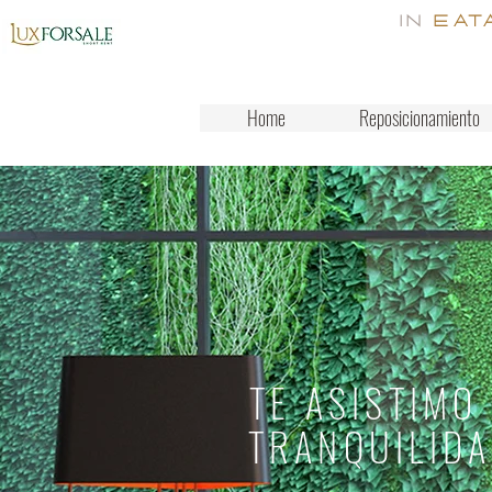
homes
in
Eat
Villas and apartaments
Italy
Home
Reposicionamiento
TE ASISTIMO
TRANQUILIDA