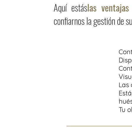
Aquí estás
las ventajas
confiarnos la gestión de su
Cont
Disp
Cont
Visu
Las 
Est
hué
Tu o