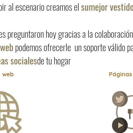
ubir al escenario creamos el
su
mejor vestid
es preguntaron hoy gracias a la colaboració
 web
podemos ofrecerle un soporte válido pa
as sociales
de tu hogar
o web
Páginas