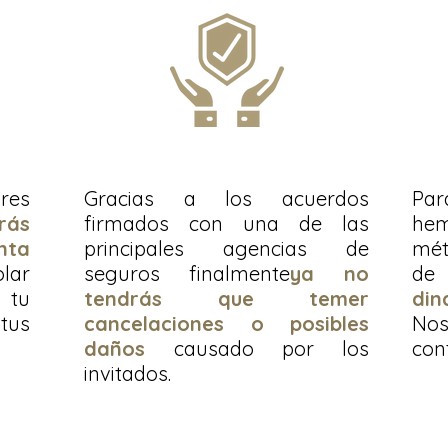
res
Gracias a los acuerdos
Par
rás
firmados con una de las
he
ta
principales agencias de
mét
olar
seguros finalmente
ya no
de 
 tu
tendrás que temer
din
 tus
cancelaciones o posibles
Nos
daños
causado por los
con
invitados.